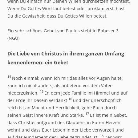
wenn Du einfach nur Deinen Willen durchsetzen möchtest.
Wenn Du Gottes Wort laut betest oder proklamierst, hast
Du die Gewissheit, dass Du Gottes Willen betest.
Ein sehr schönes Gebet von Paulus steht in Epheser 3
(NGU)
Die Liebe von Christus in ihrem ganzen Umfang
kennenlernen: ein Gebet
14
Noch einmal: Wenn ich mir das alles vor Augen halte,
kann ich nicht anders, als anbetend vor dem Vater
15
niederzuknien.
Er, dem jede Familie im Himmel und auf
16
der Erde ihr Dasein verdankt
und der unerschöpflich
reich ist an Macht und Herrlichkeit, gebe Euch durch
17
seinen Geist innere Kraft und Stärke.
Es ist mein Gebet,
dass Christus aufgrund des Glaubens in Euren Herzen
wohnt und dass Euer Leben in der Liebe verwurzelt und
18
auf das Fundament der Liebe gegründet ist.
Das wird