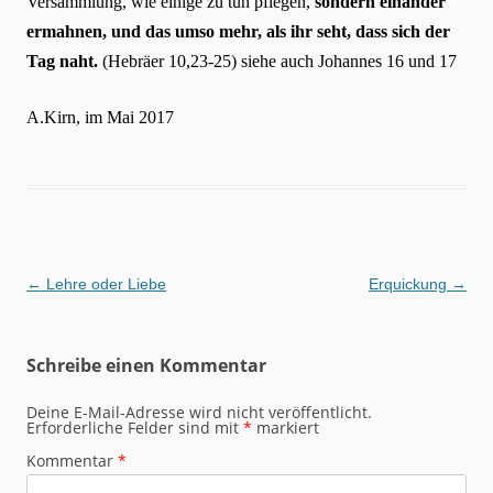
Versammlung, wie einige zu tun pflegen,
sondern einander
ermahnen, und das umso mehr, als ihr seht, dass sich der
Tag naht.
(Hebräer 10,23-25) siehe auch Johannes 16 und 17
A.Kirn, im Mai 2017
Beitragsnavigation
←
Lehre oder Liebe
Erquickung
→
Schreibe einen Kommentar
Deine E-Mail-Adresse wird nicht veröffentlicht.
Erforderliche Felder sind mit
*
markiert
Kommentar
*