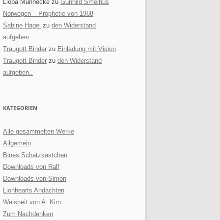
Lioba Munnecke
zu
Gunhild Smelhus
Norwegen – Prophetie von 1968
Sabine Hagel
zu
den Widerstand
aufgeben..
Traugott Binder
zu
Einladung mit Vision
Traugott Binder
zu
den Widerstand
aufgeben..
KATEGORIEN
Alle gesammelten Werke
Allgemein
Bines Schatzkästchen
Downloads von Ralf
Downloads von Simon
Lionhearts Andachten
Weisheit von A. Kirn
Zum Nachdenken