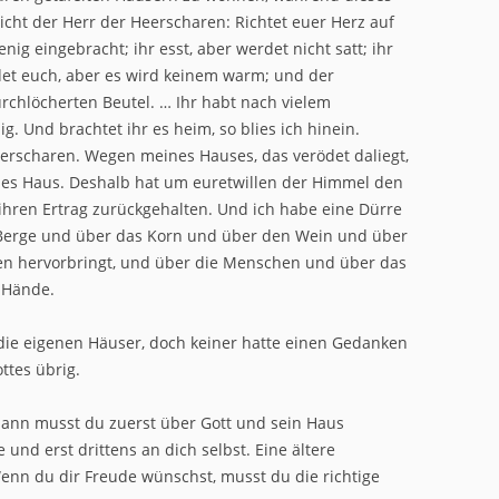
icht der Herr der Heerscharen: Richtet euer Herz auf
nig eingebracht; ihr esst, aber werdet nicht satt; ihr
eidet euch, aber es wird keinem warm; und der
rchlöcherten Beutel. … Ihr habt nach vielem
. Und brachtet ihr es heim, so blies ich hinein.
eerscharen. Wegen meines Hauses, das verödet daliegt,
genes Haus. Deshalb hat um euretwillen der Himmel den
ihren Ertrag zurückgehalten. Und ich habe eine Dürre
 Berge und über das Korn und über den Wein und über
en hervorbringt, und über die Menschen und über das
r Hände.
 die eigenen Häuser, doch keiner hatte einen Gedanken
ttes übrig.
 dann musst du zuerst über Gott und sein Haus
nd erst drittens an dich selbst. Eine ältere
nn du dir Freude wünschst, musst du die richtige