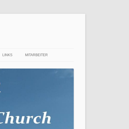
LINKS
MITARBEITER
 FÜR
 ?…
NEN