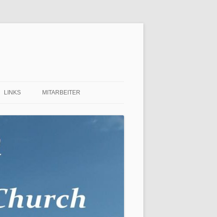
LINKS
MITARBEITER
 FÜR
 ?…
NEN