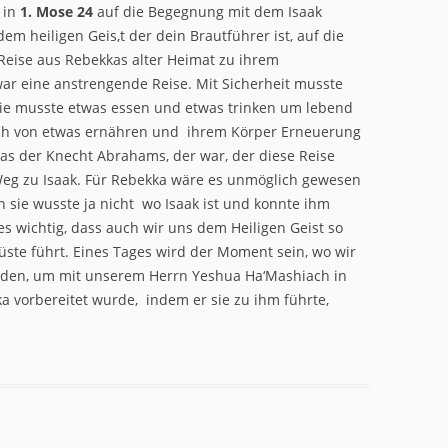
 in
1. Mose 24
auf die Begegnung mit dem Isaak
em heiligen Geis,t der dein Brautführer ist, auf die
 Reise aus Rebekkas alter Heimat zu ihrem
r eine anstrengende Reise. Mit Sicherheit musste
Sie musste etwas essen und etwas trinken um lebend
ich von etwas ernähren und ihrem Körper Erneuerung
das der Knecht Abrahams, der war, der diese Reise
Weg zu Isaak. Für Rebekka wäre es unmöglich gewesen
 sie wusste ja nicht wo Isaak ist und konnte ihm
es wichtig, dass auch wir uns dem Heiligen Geist so
üste führt. Eines Tages wird der Moment sein, wo wir
erden, um mit unserem Herrn Yeshua Ha‘Mashiach in
 vorbereitet wurde, indem er sie zu ihm führte,