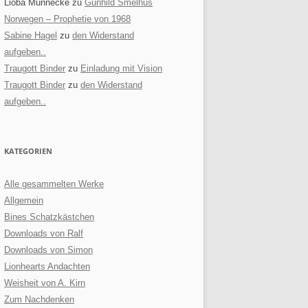
Lioba Munnecke
zu
Gunhild Smelhus
Norwegen – Prophetie von 1968
Sabine Hagel
zu
den Widerstand
aufgeben..
Traugott Binder
zu
Einladung mit Vision
Traugott Binder
zu
den Widerstand
aufgeben..
KATEGORIEN
Alle gesammelten Werke
Allgemein
Bines Schatzkästchen
Downloads von Ralf
Downloads von Simon
Lionhearts Andachten
Weisheit von A. Kirn
Zum Nachdenken