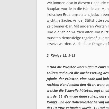
Wir können also in diesem Gebäude et
Bauplan wurde in die Hände von Mens
irdischen Erde umsetzten. Jedoch bem
wichtige Sache. An der Stiftshütte s
Zeit bemerkbar. Mit anderen Worten mit
und die Steine wurden älter und nutzt
mussten demzufolge regelmäßig inst
ersetzt werden. Auch diese Dinge verfi
2. Könige 12, 9-13
9
Und die Priester waren damit einver
sollten und auch die Ausbesserung de
Jojada, der Priester, eine Lade und bohr
rechten Hand neben den Altar, wenn m
welche die Schwelle hüteten, legten a
wurde.
11
Wenn sie dann sahen, dass v
Königs und der Hohepriester herauf u
des HERRN gefunden wurde.
12
Und ma