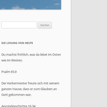
HT?
T
Suchen
nach:
DIE LOSUNG VON HEUTE
23
Du machst fröhlich, was da lebet im Osten
wie im Westen.
Psalm 65,9
Der Kerkermeister freute sich mit seinem
ganzen Hause, dass er zum Glauben an
Gott gekommen war.
Apostelgeschichte 16,34