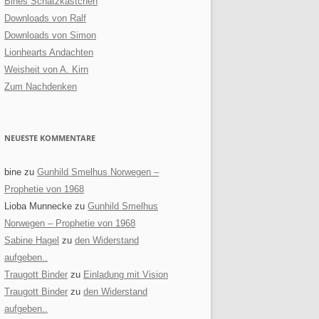
Bines Schatzkästchen
Downloads von Ralf
Downloads von Simon
Lionhearts Andachten
Weisheit von A. Kirn
Zum Nachdenken
NEUESTE KOMMENTARE
bine
zu
Gunhild Smelhus Norwegen –
Prophetie von 1968
Lioba Munnecke
zu
Gunhild Smelhus
Norwegen – Prophetie von 1968
Sabine Hagel
zu
den Widerstand
aufgeben..
Traugott Binder
zu
Einladung mit Vision
Traugott Binder
zu
den Widerstand
aufgeben..