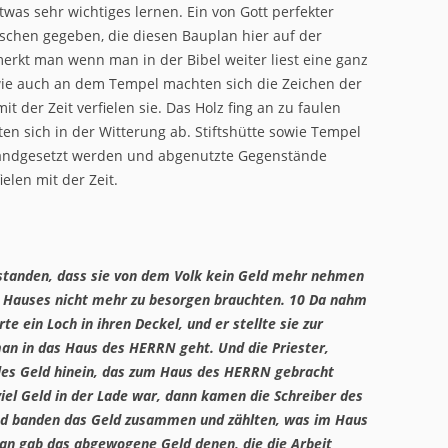
was sehr wichtiges lernen. Ein von Gott perfekter
chen gegeben, die diesen Bauplan hier auf der
erkt man wenn man in der Bibel weiter liest eine ganz
owie auch an dem Tempel machten sich die Zeichen der
 der Zeit verfielen sie. Das Holz fing an zu faulen
en sich in der Witterung ab. Stiftshütte sowie Tempel
andgesetzt werden und abgenutzte Gegenstände
elen mit der Zeit.
standen, dass sie von dem Volk kein Geld mehr nehmen
s Hauses nicht mehr zu besorgen brauchten.
10
Da nahm
te ein Loch in ihren Deckel, und er stellte sie zur
an in das Haus des HERRN geht. Und die Priester,
lles Geld hinein, das zum Haus des HERRN gebracht
iel Geld in der Lade war, dann kamen die Schreiber des
nd banden das Geld zusammen und zählten, was im Haus
n gab das abgewogene Geld denen, die die Arbeit