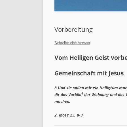
JUGENDARBEIT
SENIORENARBEIT
Vorbereitung
FRAUEN GOTTES
MÄNNERARBEIT
Schreibe eine Antwort
SÜCHTE UND ABHÄNGIGKE
Vom Heiligen Geist vorbe
GEFANGENENARBEIT
Gemeinschaft mit Jesus
GEBETSDIENST
ROCKING CHURCH
8
Und sie sollen mir ein Heiligtum mac
1
dir das Vorbild
der Wohnung und das Vor
MOTORCYCLE MINISTRIES
machen,
2. Mose 25, 8-9