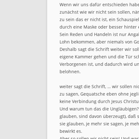
Wenn wir uns dafür entschieden haben 
zunächst wie wir nicht sein sollen, nä
zu sein das er nicht ist, ein Schausp
durch eine Maske oder besser hinter 
Sein Reden und Handeln ist nur Ang
Lohn bekommen, aber niemals von Go
Deshalb sagt die Schrift weiter wir so
eigene Kammer gehen und die Tür sch
Verborgenen ist, und dadurch wird uns
belohnen.
weiter sagt die Schrift, … wir sollen 
zu sagen, Gequatsche eben ohne jegli
keine Verbindung durch Jesus Christ
Und warum tun das die Ungläubigen? 
glauben, sind davon überzeugt), daß s
sie glauben, je mehr sie sagen, je me
bewirkt es.
Aber so sollen wir nicht sein! Und wa