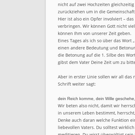
nicht auf zwei Hochzeiten gleichzeiti
zurückziehen um in die Gemeinschaft
Hier ist also ein Opfer involviert – da
verbringen. Wir können Gott nicht vie
können Ihm von unserer Zeit geben.
Eines Tages als ich so über das Wort „
einen andere Bedeutung und Betonung
die Betonung auf die 1. Silbe des Wor
gibst dem Vater Deine Zeit um zu bitt
Aber in erster Linie sollen wir all da
Schrift weiter sagt:
dein Reich komme, dein Wille geschehe
Wir beten also nicht, damit wir herr
in unserem Leben bestimmt, herrscht,
Denke auch daran welche Funktion ein
liebevollen Vaters. Du solltest wirkli
meditieren. Du wirst überwältigt sein