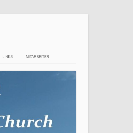
LINKS
MITARBEITER
 FÜR
 ?…
NEN