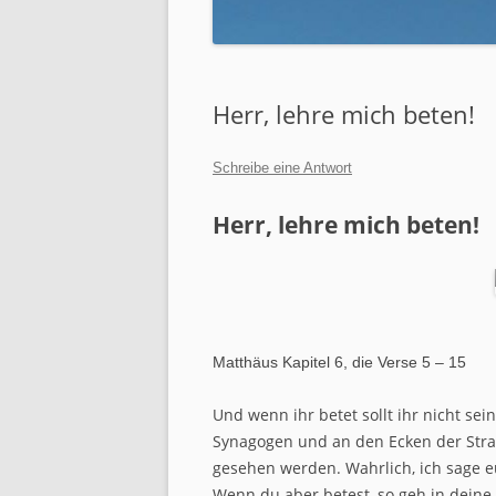
JUGENDARBEIT
SENIORENARBEIT
Herr, lehre mich beten!
FRAUEN GOTTES
MÄNNERARBEIT
Schreibe eine Antwort
SÜCHTE UND ABHÄNGIGKE
Herr, lehre mich beten!
GEFANGENENARBEIT
GEBETSDIENST
ROCKING CHURCH
Matthäus Kapitel 6, die Verse 5 – 15
MOTORCYCLE MINISTRIES
Und wenn ihr betet sollt ihr nicht sei
Synagogen und an den Ecken der Stra
gesehen werden. Wahrlich, ich sage e
Wenn du aber betest, so geh in dein