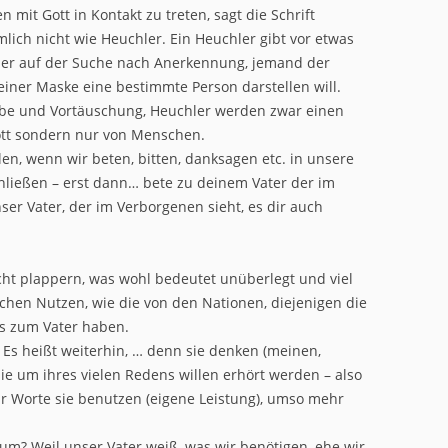
mit Gott in Kontakt zu treten, sagt die Schrift
mlich nicht wie Heuchler. Ein Heuchler gibt vor etwas
ieler auf der Suche nach Anerkennung, jemand der
einer Maske eine bestimmte Person darstellen will.
abe und Vortäuschung, Heuchler werden zwar einen
tt sondern nur von Menschen.
llen, wenn wir beten, bitten, danksagen etc. in unsere
ließen – erst dann… bete zu deinem Vater der im
er Vater, der im Verborgenen sieht, es dir auch
nicht plappern, was wohl bedeutet unüberlegt und viel
chen Nutzen, wie die von den Nationen, diejenigen die
us zum Vater haben.
Es heißt weiterhin, … denn sie denken (meinen,
ie um ihres vielen Redens willen erhört werden – also
hr Worte sie benutzen (eigene Leistung), umso mehr
rum? Weil unser Vater weiß, was wir benötigen, ehe wir