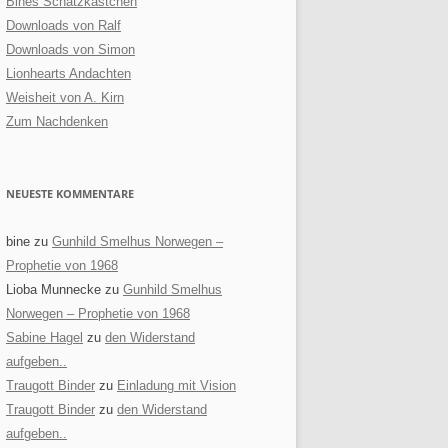
Bines Schatzkästchen
Downloads von Ralf
Downloads von Simon
Lionhearts Andachten
Weisheit von A. Kirn
Zum Nachdenken
NEUESTE KOMMENTARE
bine
zu
Gunhild Smelhus Norwegen –
Prophetie von 1968
Lioba Munnecke
zu
Gunhild Smelhus
Norwegen – Prophetie von 1968
Sabine Hagel
zu
den Widerstand
aufgeben..
Traugott Binder
zu
Einladung mit Vision
Traugott Binder
zu
den Widerstand
aufgeben..