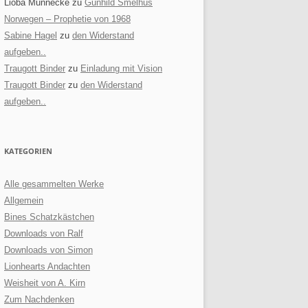
Lioba Munnecke
zu
Gunhild Smelhus
Norwegen – Prophetie von 1968
Sabine Hagel
zu
den Widerstand
aufgeben..
Traugott Binder
zu
Einladung mit Vision
Traugott Binder
zu
den Widerstand
aufgeben..
KATEGORIEN
Alle gesammelten Werke
Allgemein
Bines Schatzkästchen
Downloads von Ralf
Downloads von Simon
Lionhearts Andachten
Weisheit von A. Kirn
Zum Nachdenken