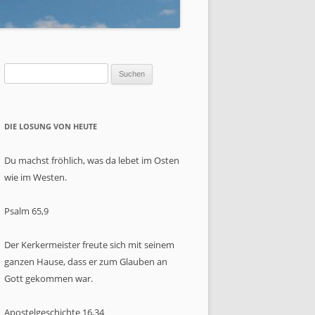
HT?
T
Suchen
nach:
DIE LOSUNG VON HEUTE
23
Du machst fröhlich, was da lebet im Osten
wie im Westen.
Psalm 65,9
Der Kerkermeister freute sich mit seinem
ganzen Hause, dass er zum Glauben an
Gott gekommen war.
Apostelgeschichte 16,34