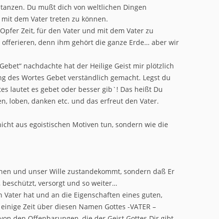
g tanzen. Du mußt dich von weltlichen Dingen
 mit dem Vater treten zu können.
s Opfer Zeit, für den Vater und mit dem Vater zu
l offerieren, denn ihm gehört die ganze Erde… aber wir
Gebet“ nachdachte hat der Heilige Geist mir plötzlich
 des Wortes Gebet verständlich gemacht. Legst du
tes lautet es gebet oder besser gib`! Das heißt Du
en, loben, danken etc. und das erfreut den Vater.
s nicht aus egoistischen Motiven tun, sondern wie die
,
schen und unser Wille zustandekommt, sondern daß Er
 beschützt, versorgt und so weiter…
 Vater hat und an die Eigenschaften eines guten,
ch einige Zeit über diesen Namen Gottes -VATER –
 von den Offenbarungen, die der Geist Gottes Dir gibt.