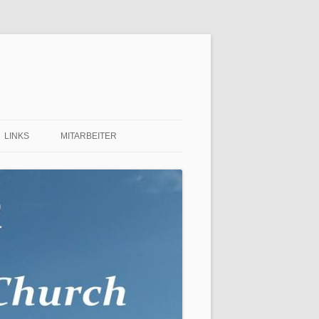
LINKS
MITARBEITER
 FÜR
 ?…
NEN