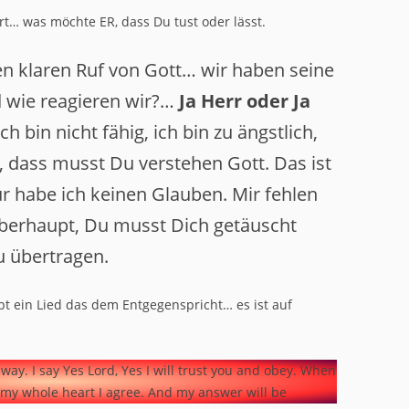
rt… was möchte ER, dass Du tust oder lässt.
n klaren Ruf von Gott… wir haben seine
 wie reagieren wir?…
Ja Herr oder Ja
ich bin nicht fähig, ich bin zu ängstlich,
t, dass musst Du verstehen Gott. Das ist
ür habe ich keinen Glauben. Mir fehlen
überhaupt, Du musst Dich getäuscht
u übertragen.
ibt ein Lied das dem Entgegenspricht… es ist auf
 way. I say Yes Lord, Yes I will trust you and obey. When
h my whole heart I agree. And my answer will be