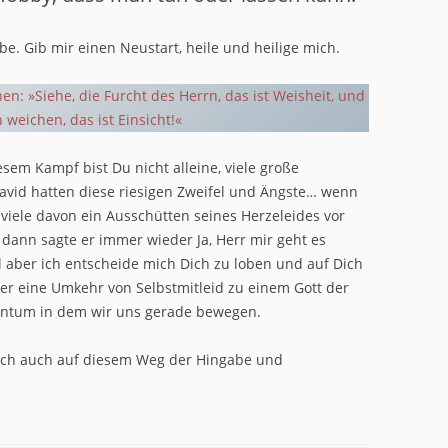
abe. Gib mir einen Neustart, heile und heilige mich.
: »Siehe, die Furcht des Herrn, das ist Weisheit, und
weichen, das ist Einsicht!«
sem Kampf bist Du nicht alleine, viele große
avid hatten diese riesigen Zweifel und Ängste… wenn
 viele davon ein Ausschütten seines Herzeleides vor
dann sagte er immer wieder Ja, Herr mir geht es
l aber ich entscheide mich Dich zu loben und auf Dich
aber eine Umkehr von Selbstmitleid zu einem Gott der
mentum in dem wir uns gerade bewegen.
l ich auch auf diesem Weg der Hingabe und