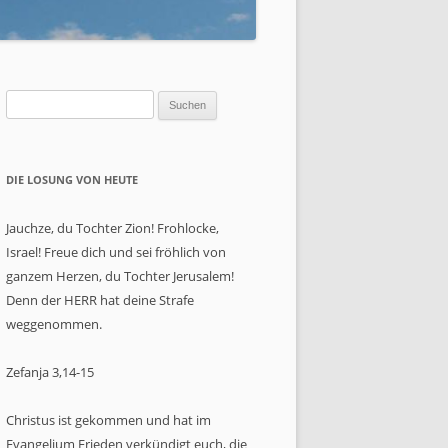
HT?
T
Suchen
nach:
DIE LOSUNG VON HEUTE
23
Jauchze, du Tochter Zion! Frohlocke,
Israel! Freue dich und sei fröhlich von
ganzem Herzen, du Tochter Jerusalem!
Denn der HERR hat deine Strafe
weggenommen.
Zefanja 3,14-15
Christus ist gekommen und hat im
Evangelium Frieden verkündigt euch, die