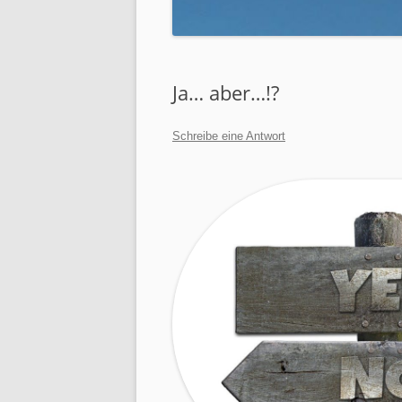
JUGENDARBEIT
SENIORENARBEIT
Ja… aber…!?
FRAUEN GOTTES
MÄNNERARBEIT
Schreibe eine Antwort
SÜCHTE UND ABHÄNGIGKE
GEFANGENENARBEIT
GEBETSDIENST
ROCKING CHURCH
MOTORCYCLE MINISTRIES