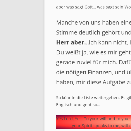
aber was sagt Gott… was sagt sein Wo
Manche von uns haben eine
Stimme deutlich gehört und
Herr aber.
..ich kann nicht, 
Du weißt ja, wie es mir geh
gerade zuviel für mich. Daf
die nötigen Finanzen, und 
haben, mir diese Aufgabe z
So könnte die Liste weitergehen. Es g
Englisch und geht so…
Yes Lord, Yes. To your will and to your
your Spirit speaks to me, wit