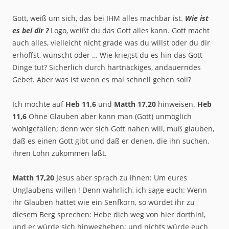
Gott, weiß um sich, das bei IHM alles machbar ist.
Wie ist
es bei dir ?
Logo, weißt du das Gott alles kann. Gott macht
auch alles, vielleicht nicht grade was du willst oder du dir
erhoffst, wünscht oder … Wie kriegst du es hin das Gott
Dinge tut? Sicherlich durch hartnäckiges, andauerndes
Gebet. Aber was ist wenn es mal schnell gehen soll?
Ich möchte auf
Heb 11,6
und
Matth 17,20
hinweisen.
Heb
11,6
Ohne Glauben aber kann man (Gott) unmöglich
wohlgefallen; denn wer sich Gott nahen will, muß glauben,
daß es einen Gott gibt und daß er denen, die ihn suchen,
ihren Lohn zukommen läßt.
Matth 17,20
Jesus aber sprach zu ihnen: Um eures
Unglaubens willen ! Denn wahrlich, ich sage euch: Wenn
ihr Glauben hättet wie ein Senfkorn, so würdet ihr zu
diesem Berg sprechen: Hebe dich weg von hier dorthin!,
und er würde sich hinwegheben; und nichts würde euch