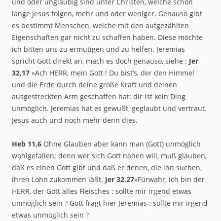
und oder ungläubig sind unter Christen, welche schon
lange Jesus folgen, mehr und oder weniger. Genauso gibt
es bestimmt Menschen, welche mit den aufgezählten
Eigenschaften gar nicht zu schaffen haben. Diese möchte
ich bitten uns zu ermutigen und zu helfen. Jeremias
spricht Gott direkt an, mach es doch genauso, siehe :
Jer
32,17
»Ach HERR, mein Gott ! Du bist’s, der den Himmel
und die Erde durch deine große Kraft und deinen
ausgestreckten Arm geschaffen hat: dir ist kein Ding
unmöglich. Jeremias hat es gewußt, geglaubt und vertraut.
Jesus auch und noch mehr denn dies.
Heb 11,6
Ohne Glauben aber kann man (Gott) unmöglich
wohlgefallen; denn wer sich Gott nahen will, muß glauben,
daß es einen Gott gibt und daß er denen, die ihn suchen,
ihren Lohn zukommen läßt.
Jer 32,27
»Fürwahr, ich bin der
HERR, der Gott alles Fleisches : sollte mir irgend etwas
unmöglich sein ? Gott fragt hier Jeremias : sollte mir irgend
etwas unmöglich sein ?